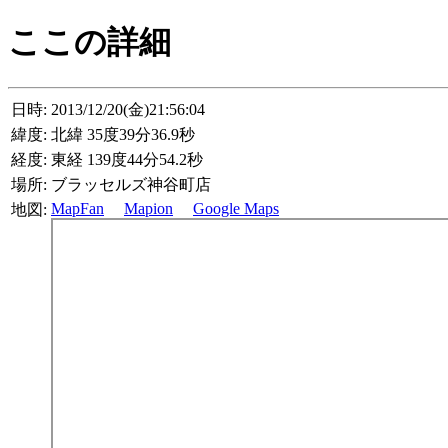
ここの詳細
日時:
2013/12/20(金)21:56:04
緯度:
北緯 35度39分36.9秒
経度:
東経 139度44分54.2秒
場所:
ブラッセルズ神谷町店
MapFan
Mapion
Google Maps
地図: