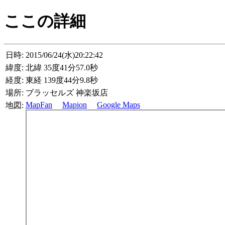
ここの詳細
日時:
2015/06/24(水)20:22:42
緯度:
北緯 35度41分57.0秒
経度:
東経 139度44分9.8秒
場所:
ブラッセルズ 神楽坂店
MapFan
Mapion
Google Maps
地図: