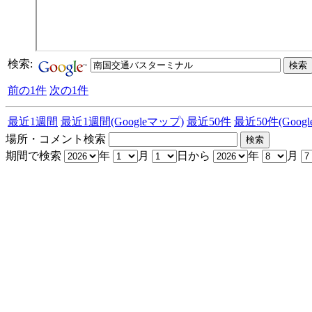
検索:
前の1件
次の1件
最近1週間
最近1週間(Googleマップ)
最近50件
最近50件(Goog
場所・コメント検索
期間で検索
年
月
日から
年
月