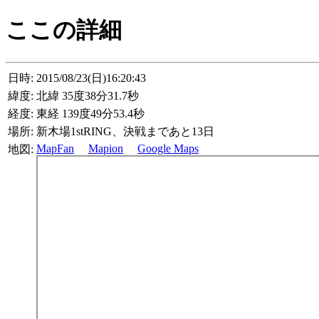
ここの詳細
日時:
2015/08/23(日)16:20:43
緯度:
北緯 35度38分31.7秒
経度:
東経 139度49分53.4秒
場所:
新木場1stRING、決戦まであと13日
MapFan
Mapion
Google Maps
地図: