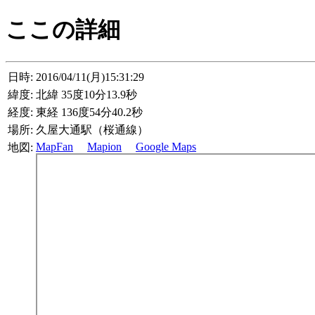
ここの詳細
日時:
2016/04/11(月)15:31:29
緯度:
北緯 35度10分13.9秒
経度:
東経 136度54分40.2秒
場所:
久屋大通駅（桜通線）
MapFan
Mapion
Google Maps
地図: