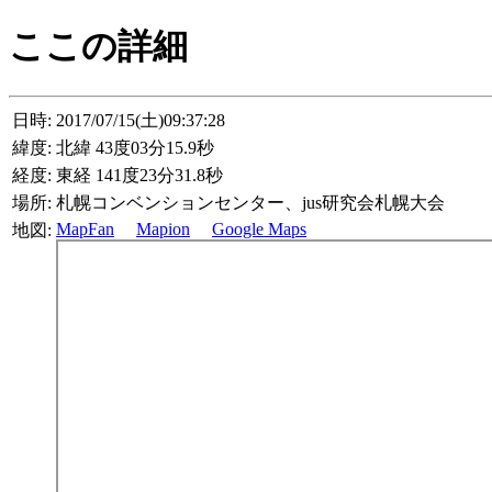
ここの詳細
日時:
2017/07/15(土)09:37:28
緯度:
北緯 43度03分15.9秒
経度:
東経 141度23分31.8秒
場所:
札幌コンベンションセンター、jus研究会札幌大会
MapFan
Mapion
Google Maps
地図: