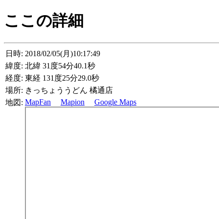
ここの詳細
日時:
2018/02/05(月)10:17:49
緯度:
北緯 31度54分40.1秒
経度:
東経 131度25分29.0秒
場所:
きっちょううどん 橘通店
MapFan
Mapion
Google Maps
地図: