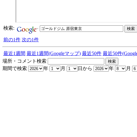
検索:
前の1件
次の1件
最近1週間
最近1週間(Googleマップ)
最近50件
最近50件(Goog
場所・コメント検索
期間で検索
年
月
日から
年
月