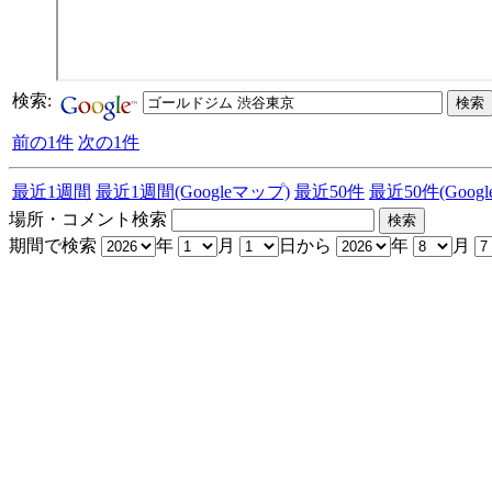
検索:
前の1件
次の1件
最近1週間
最近1週間(Googleマップ)
最近50件
最近50件(Goog
場所・コメント検索
期間で検索
年
月
日から
年
月