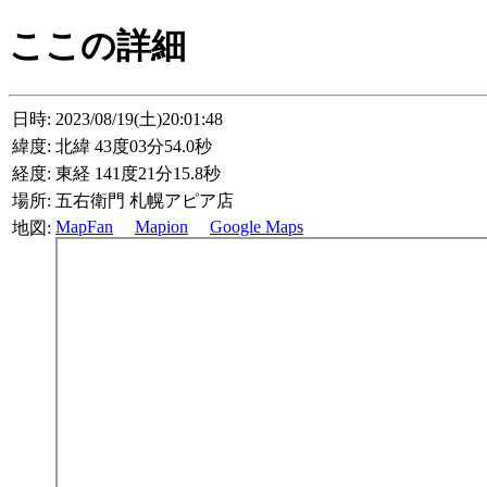
ここの詳細
日時:
2023/08/19(土)20:01:48
緯度:
北緯 43度03分54.0秒
経度:
東経 141度21分15.8秒
場所:
五右衛門 札幌アピア店
MapFan
Mapion
Google Maps
地図: