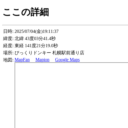
ここの詳細
日時:
2025/07/04(金)19:11:37
緯度:
北緯 43度03分41.4秒
経度:
東経 141度21分19.0秒
場所:
びっくりドンキー 札幌駅前通り店
MapFan
Mapion
Google Maps
地図: