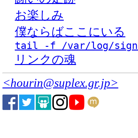
お楽しみ
僕ならばここにいる
tail -f /var/log/sign
リンクの魂
<hourin@suplex.gr.jp>